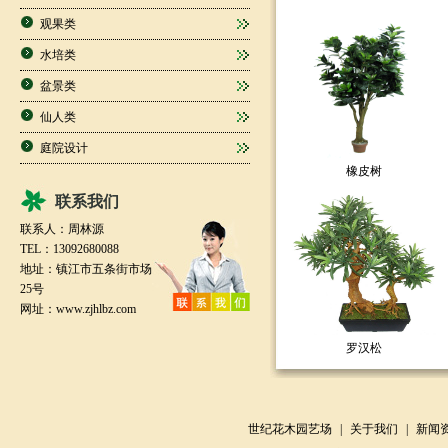
观果类
水培类
盆景类
仙人类
庭院设计
橡皮树
联系我们
联系人：周林源
TEL：13092680088
地址：镇江市五条街市场
25号
网址：
www.zjhlbz.com
罗汉松
世纪花木园艺场
|
关于我们
|
新闻